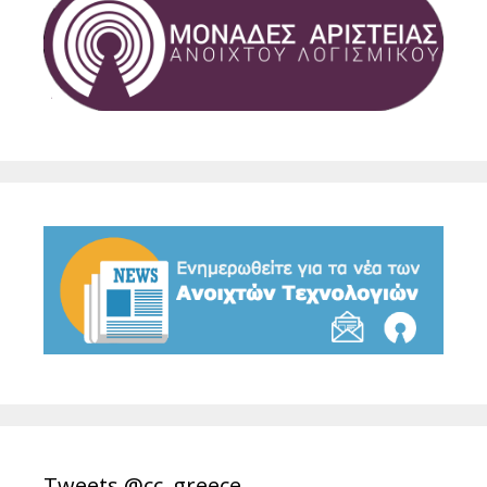
Tweets @cc_greece