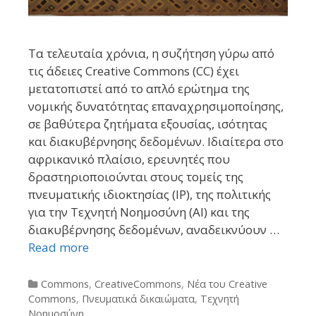
Τα τελευταία χρόνια, η συζήτηση γύρω από
τις άδειες Creative Commons (CC) έχει
μετατοπιστεί από το απλό ερώτημα της
νομικής δυνατότητας επαναχρησιμοποίησης,
σε βαθύτερα ζητήματα εξουσίας, ισότητας
και διακυβέρνησης δεδομένων. Ιδιαίτερα στο
αφρικανικό πλαίσιο, ερευνητές που
δραστηριοποιούνται στους τομείς της
πνευματικής ιδιοκτησίας (IP), της πολιτικής
για την Τεχνητή Νοημοσύνη (AI) και της
διακυβέρνησης δεδομένων, αναδεικνύουν …
Read more
Categories
Commons
,
CreativeCommons
,
Νέα του Creative
Commons
,
Πνευματικά δικαιώματα
,
Τεχνητή
Νοημοσύνη