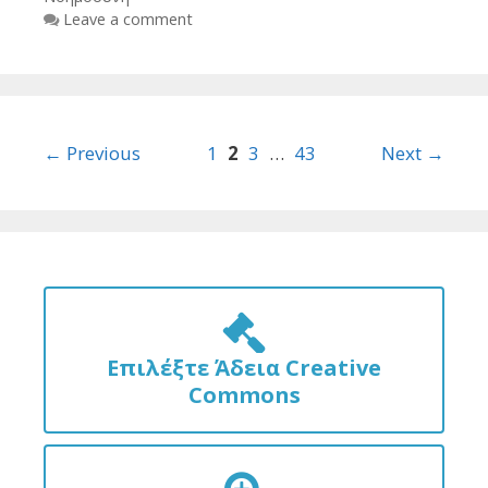
Leave a comment
Post
← Previous
1
2
3
…
43
Next →
navigation
Επιλέξτε Άδεια Creative
Commons