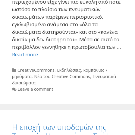
περιεχομένου είχε γίνει πιο εύκολη από ποτέ,
ωστόσο το πλαίσιο των πνευματικών
δικαιωμάτων παρέμενε περιοριστικό,
εγκλωβισμένο ανάμεσα στο «όλα τα
δικαιώματα διατηρούνται» και στο «κανένα
δικαίωμα δεν διατηρείται». Μέσα σε αυτό το
περιβάλλον γεννήθηκε η πρωτοβουλία των …
Read more
Categories
CreativeCommons
,
Εκδηλώσεις
,
καμπάνιες /
μηνύματα
,
Νέα του Creative Commons
,
Πνευματικά
δικαιώματα
Leave a comment
Η εποχή των υποδομών της