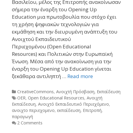
Βασιλείου, μέλος της Επιτροπής ανακοίνωσαν
σήμερα την έναρξη του Opening Up
Education μια πρωτοβουλία που στόχο έχει
τη χρήση ψηφιακών τεχνολογιών για
εκμάθηση και την διευρυμένη ανάπτυξη του
Ανοιχτού Εκπαιδευτικού
Περιεχομένου (Open Educational
Resources) και Πολιτικών στην Ευρωπαϊκή
Ένωση. Μέσα από την ανακοίνωση για την
έναρξη του Opening Up Education γίνεται
ξεκάθαρα αντιληπτή …
Read more
Categories
CreativeCommons
,
Ανοιχτή Πρόσβαση
,
Εκπαίδευση
Tags
OER
,
Open Educational Resources
,
Ανοιχτή
Εκπαίδεσυη
,
Ανοιχτό Εκπαιδευτικό Περιεχόμενο
,
ανοιχτο περιεχομενο
,
εκπαίδευση
,
Επιτροπή
,
παραγωγή
2 Comments