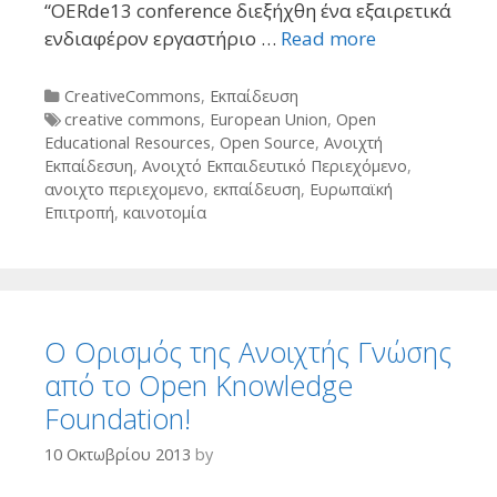
“OERde13 conference διεξήχθη ένα εξαιρετικά
ενδιαφέρον εργαστήριο …
Read more
Categories
CreativeCommons
,
Εκπαίδευση
Tags
creative commons
,
European Union
,
Open
Educational Resources
,
Open Source
,
Ανοιχτή
Εκπαίδεσυη
,
Ανοιχτό Εκπαιδευτικό Περιεχόμενο
,
ανοιχτο περιεχομενο
,
εκπαίδευση
,
Ευρωπαϊκή
Επιτροπή
,
καινοτομία
O Ορισμός της Ανοιχτής Γνώσης
από το Open Knowledge
Foundation!
10 Οκτωβρίου 2013
by