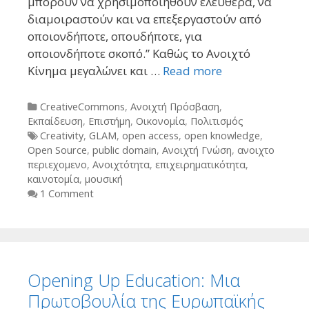
μπορούν να χρησιμοποιηθούν ελεύθερα, να
διαμοιραστούν και να επεξεργαστούν από
οποιονδήποτε, οπουδήποτε, για
οποιονδήποτε σκοπό.” Καθώς το Ανοιχτό
Κίνημα μεγαλώνει και …
Read more
Categories
CreativeCommons
,
Ανοιχτή Πρόσβαση
,
Εκπαίδευση
,
Επιστήμη
,
Οικονομία
,
Πολιτισμός
Tags
Creativity
,
GLAM
,
open access
,
open knowledge
,
Open Source
,
public domain
,
Ανοιχτή Γνώση
,
ανοιχτο
περιεχομενο
,
Ανοιχτότητα
,
επιχειρηματικότητα
,
καινοτομία
,
μουσική
1 Comment
Opening Up Education: Μια
Πρωτοβουλία της Ευρωπαϊκής