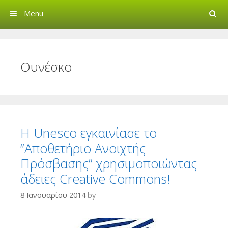
Search
Menu
Creative Commons Greec
Ουνέσκο
H Unesco εγκαινίασε το
“Αποθετήριο Ανοιχτής
Πρόσβασης” χρησιμοποιώντας
άδειες Creative Commons!
8 Ιανουαρίου 2014
by