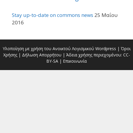
Stay up-to-date on commons news
25 Μαΐου
2016
Υλοποίηση με χρήση του Ανοικτού Λογισμικού
Wordpress
|
Όροι
Χρήσης
|
Δήλωση Απορρήτου
| Άδεια χρήσης περιεχομένου:
CC-
BY-SA
|
Επικοινωνία