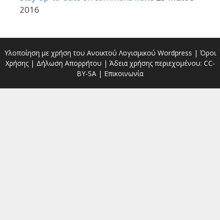
2016
Υλοποίηση με χρήση του Ανοικτού Λογισμικού
Wordpress
|
Όροι
Χρήσης
|
Δήλωση Απορρήτου
| Άδεια χρήσης περιεχομένου:
CC-
BY-SA
|
Επικοινωνία