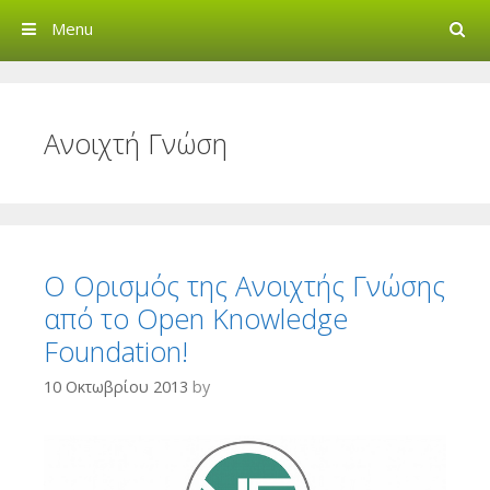
Search
Menu
Creative Commons Greec
Ανοιχτή Γνώση
O Ορισμός της Ανοιχτής Γνώσης
από το Open Knowledge
Foundation!
10 Οκτωβρίου 2013
by