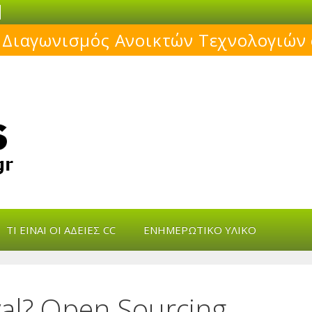
 Διαγωνισμός Ανοικτών Τεχνολογιών
s
ΤΙ ΕΊΝΑΙ ΟΙ ΆΔΕΙΕΣ CC
ΕΝΗΜΕΡΩΤΙΚΌ ΥΛΙΚΌ
val? Open Sourcing