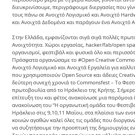
διευκρινίσουμε, περιγράφουμε διεργασίες που γίν
τους πάνω σε Ανοιχτό Λογισμικό και Ανοιχτό Hard
και Ανοιχτά Δεδομένα και παράγουν ένα Ανοιχτό 
Στην Ελλάδα, εμφανίζονται σιγά σιγά πολλές πρωτ
Ανοιχτότητα. Χώροι εργασίας, hacker/fab/open spac
οργανισμοί, φεστιβάλ και φυσικά όλο και περισσό
Πρόσφατα οργανώσαμε το #Open Creative Common
Ανοιχτό Λογισμικό και Ανοιχτά Εργαλεία για καλλι
που χρησιμοποιούν Open Source και άδειες Creati
δεύτερη συνεχή χρονιά το Commonsfest – To Φεστ
πρωτοβουλία από το Ηράκλειο της Κρήτης. Σήμερα
επίτευξη του και φέτος ανακοίνωσε μια παρόμοια 
ανακοίνωση του “Η οργανωτική ομάδα του Φεστιβάλ
Ηράκλειο στις 9,10,11 Μαΐου, στα πλαίσια των ενο
κοινών αγαθών καλεί όλες τις ομάδες που διοργαν
να συζητήσουμε την προοπτική της δημιουργίας εν