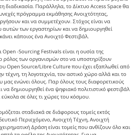
τη διαδικασία. Παράλληλα, το Δίκτυο Access Space θα
συνεχές πρόγραμμα εκμάθησης Ανοιχτότητας,
ργήσουν και να συμμετέχουν. Στόχος είναι να
σω αυτών των εργαστηρίων και να δημιουργηθεί
κάνει κάποιος ένα Ανοιχτό Φεστιβάλ.
 Open -Sourcing Festivals είναι η ουσία της
ι ο ρόλος των οργανισμών στο να υποστηρίξουν
ου Open Source/Libre Culture που έχει εξαπλωθεί από
ην τέχνη, τη λογοτεχνία, τον αστικό χώρο αλλά και το
ου μας ενώνει όλους. Παρ όλους τους διαφορετικούς
αι να δημιουργηθεί ένα ψηφιακό πολιτιστικό φεστιβάλ
 εύκολα σε όλες τι χώρες του κόσμου.
αρμόζεται σταδιακά σε διάφορους τομείς εκτός
δευτικό Περιεχόμενο, Ανοιχτή Τέχνη, Ανοιχτή
ειρηματική Δράση είναι τομείς που ανθίζουν όλο και
ηπτά τα οφέλη της Ανοιχτότητας. Για να