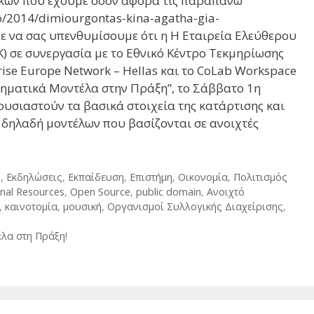
κών που έχουμε όσον αφορά τις παραπάνω
fo/2014/dimiourgontas-kina-agatha-gia-
με να σας υπενθυμίσουμε ότι η Η Εταιρεία Ελεύθερου
Κ) σε συνεργασία με το Εθνικό Κέντρο Τεκμηρίωσης
ise Europe Network – Hellas και το CoLab Workspace
ηματικά Μοντέλα στην Πράξη”, το Σάββατο 1η
υσιαστούν τα βασικά στοιχεία της κατάρτισης και
 δηλαδή μοντέλων που βασίζονται σε ανοιχτές
η
,
Εκδηλώσεις
,
Εκπαίδευση
,
Επιστήμη
,
Οικονομία
,
Πολιτισμός
nal Resources
,
Open Source
,
public domain
,
Ανοιχτό
,
καινοτομία
,
μουσική
,
Οργανισμοί Συλλογικής Διαχείρισης
,
λα στη Πράξη!