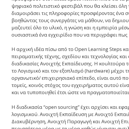
ψηφιακό πολιτιστικό φεστιβάλ που θα κλείσει όλη 
διαμοιράσει τις πληροφορίες προσφέροντας ένα 
βοηθώντας τους συνεργάτες να μάθουν, να δημιου
μαζευτεί όλο το υλικό, η γνώση και η εμπειρία μέ
ουσιαστικά ένα εγχειρίδιο που να περιγράφει πως 
Η αρχική ιδέα πίσω από το Open Learning Steps και
πειραματικής τέχνης, σχεδίου και τεχνολογίας κα
διαδικασίες Ανοιχτής Εκπαίδευσης. Η κουλτούρα τ
το Λογισμικό και τον εξοπλισμό (hardware) μέχρι τ
οργανωτικό/ επιχειρησιακό επίπεδο, είναι αυτό π
τομείς, κοινός στόχος του εγχειρήματος αυτού είν
και να τυποποιηθεί έτσι ώστε να πραγματοποιείται
Η διαδικασία “open sourcing” έχει αρχίσει και εφ
λογισμικού. Ανοιχτή Εκπαίδευση με Ανοιχτό Εκπαι
Διακυβέρνηση, Ανοιχτή Παραγωγή και Ανοιχτή Επιχ
περισσότερο μέρα με τη μέρα καθώς γίνονται αντιλ