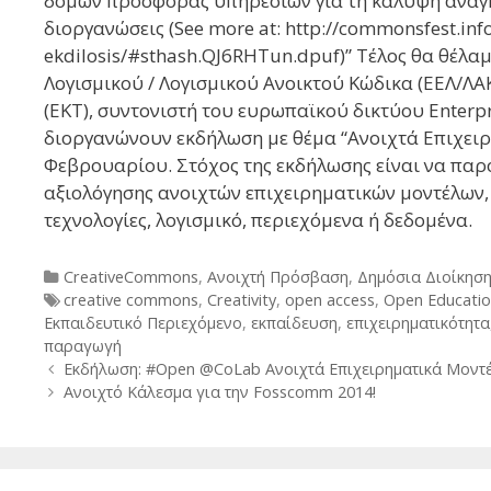
δομών προσφοράς υπηρεσιών για τη κάλυψη αναγ
διοργανώσεις (See more at: http://commonsfest.in
ekdilosis/#sthash.QJ6RHTun.dpuf)” Τέλος θα θέλα
Λογισμικού / Λογισμικού Ανοικτού Κώδικα (ΕΕΛ/ΛΑ
(EKT), συντονιστή του ευρωπαϊκού δικτύου Enterpr
διοργανώνουν εκδήλωση με θέμα “Ανοιχτά Επιχειρ
Φεβρουαρίου. Στόχος της εκδήλωσης είναι να παρο
αξιολόγησης ανοιχτών επιχειρηματικών μοντέλων,
τεχνολογίες, λογισμικό, περιεχόμενα ή δεδομένα.
Categories
CreativeCommons
,
Ανοιχτή Πρόσβαση
,
Δημόσια Διοίκησ
Tags
creative commons
,
Creativity
,
open access
,
Open Educatio
Εκπαιδευτικό Περιεχόμενο
,
εκπαίδευση
,
επιχειρηματικότητα
παραγωγή
Post
Εκδήλωση: #Open @CoLab Ανοιχτά Επιχειρηματικά Μοντέ
navigation
Ανοιχτό Κάλεσμα για την Fosscomm 2014!