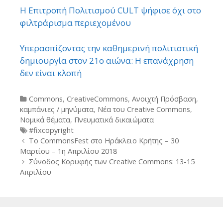
Η Επιτροπή Πολιτισμού CULT ψήφισε όχι στο
φιλτράρισμα περιεχομένου
Υπερασπίζοντας την καθημερινή πολιτιστική
δημιουργία στον 21ο αιώνα: Η επανάχρηση
δεν είναι κλοπή
Categories
Commons
,
CreativeCommons
,
Ανοιχτή Πρόσβαση
,
καμπάνιες / μηνύματα
,
Νέα του Creative Commons
,
Νομικά θέματα
,
Πνευματικά δικαιώματα
Tags
#fixcopyright
Post
To CommonsFest στο Ηράκλειο Κρήτης – 30
navigation
Μαρτίου – 1η Απριλίου 2018
Σύνοδος Κορυφής των Creative Commons: 13-15
Απριλίου