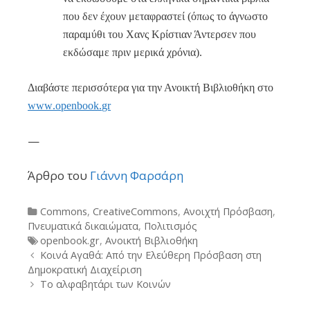
που δεν έχουν μεταφραστεί (όπως το άγνωστο
παραμύθι του Χανς Κρίστιαν Άντερσεν που
εκδώσαμε πριν μερικά χρόνια).
Διαβάστε περισσότερα για την Ανοικτή Βιβλιοθήκη στο
www
.
openbook
.
gr
—
Άρθρο του
Γιάννη Φαρσάρη
Categories
Commons
,
CreativeCommons
,
Ανοιχτή Πρόσβαση
,
Πνευματικά δικαιώματα
,
Πολιτισμός
Tags
openbook.gr
,
Ανοικτή Βιβλιοθήκη
Post
Κοινά Αγαθά: Από την Ελεύθερη Πρόσβαση στη
navigation
Δημοκρατική Διαχείριση
Το αλφαβητάρι των Κοινών