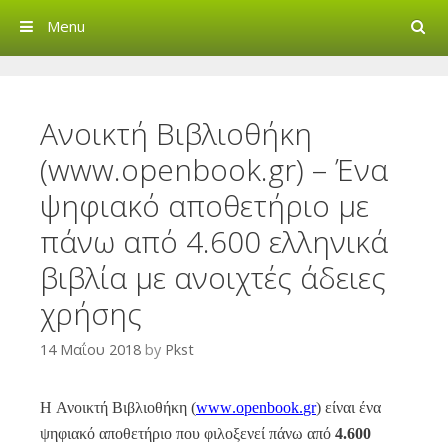
Search
Menu
Creative Commons Greec
Ανοικτή Βιβλιοθήκη
(www.openbook.gr) – Ένα
ψηφιακό αποθετήριο με
πάνω από 4.600 ελληνικά
βιβλία με ανοιχτές άδειες
χρήσης
14 Μαΐου 2018
by
Pkst
H Ανοικτή Βιβλιοθήκη (
www
.
openbook
.
gr
) είναι ένα
ψηφιακό αποθετήριο που φιλοξενεί πάνω από
4.600