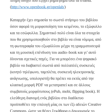
πλήρη οδηγό που εξηγεί βήμα-βήμα όλα τα στάδια.
(
http://www.openbook.gr/openlab/
)
Καταρχήν έχει σημασία το σωστό στήσιμο του βιβλίου
όσον αφορά τη μορφοποίηση του κειμένου, το εξώφυλλο
και τα εσώφυλλα. Σημαντικό πολύ είναι όλα τα στοιχεία
που θα χρησιμοποιηθούν στο βιβλίο να είναι νόμιμα, από
τη φωτογραφία του εξωφύλλου μέχρι τη γραμματοσειρά
και τη μουσική επένδυση του
audio
–
book
και γι’ αυτό
δίνονται σχετικές πηγές. Για να μπορέσει ένα ψηφιακό
βιβλίο να διαβαστεί σωστά από πολλαπλές συσκευές
(κινητό τηλέφωνο, ταμπλέτα, συσκευή ηλεκτρονικής
ανάγνωσης, υπολογιστή) θα πρέπει να εκτός από την
κλασική μορφή
PDF
να μετατραπεί και σε άλλους
συμβατούς μορφότυπους (
ePub
,
mobi
,
flipping
book
). Η
ελεύθερη διανομή ενός βιβλίου στο διαδίκτυο
προϋποθέτει την επιλογή μίας εκ των έξι αδειών
Creative
Commons
, ώστε να θέσει ξεκάθαρα ο δημιουργός το