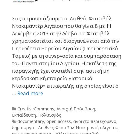
Σας παρουσιάζουμε το Διεθνές Φεστιβάλ
Ντοκιμαντέρ Αιγαίου που θα γίνει 8 με 11
Δεκέμβρη 2013 στην Λέσβο. Το Φεστιβάλ
χρηματοδοτείται και διοργανώνεται από την
Περιφέρεια Βορείου Αιγαίου (Περιφερειακό
Ταμείο) με τη συνεργασία και συμπαράσταση
του Πανεπιστημίου Αιγαίου. Η εκτέλεση της
παραγωγής έχει ανατεθεί στην αστική μη
κερδοσκοπική εταιρεία «Ιστορικό
Ντοκιμαντέρ» επικεφαλής της οποίας είναι ο
…
Read more
Categories
CreativeCommons
,
Ανοιχτή Πρόσβαση
,
Εκπαίδευση
,
Πολιτισμός
Tags
documentary
,
open access
,
ανοιχτο περιεχομενο
,
δημιουργια
,
Διεθνές Φεστιβάλ Ντοκιμαντέρ Αιγαίου
,
επιχειρηματικότητα
,
καλλιτεχνες
,
φεστιβαλ