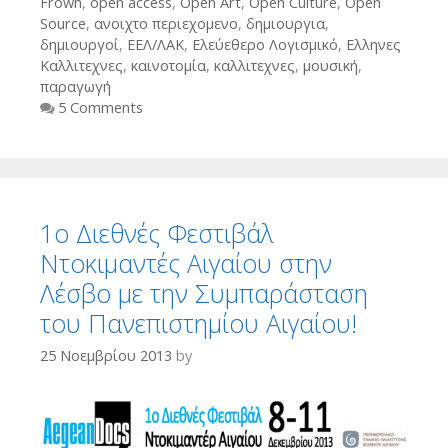
Frown
,
open access
,
Open Art
,
Open Culture
,
Open
Source
,
ανοιχτο περιεχομενο
,
δημιουργια
,
δημιουργοί
,
ΕΕΛ/ΛΑΚ
,
Ελεύεθερο Λογισμικό
,
Ελληνες
Καλλιτεχνες
,
καινοτομία
,
καλλιτεχνες
,
μουσική
,
παραγωγή
5 Comments
1ο Διεθνές Φεστιβάλ
Ντοκιμαντές Αιγαίου στην
Λέσβο με την Συμπαράσταση
του Πανεπιστημίου Αιγαίου!
25 Νοεμβρίου 2013
by