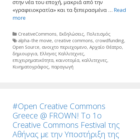
στην νέα του εποχή, μακριά από την
«γραφειοκρατία» και τα ξεπερασμένα …
Read
more
Categories
CreativeCommons
,
Εκδηλώσεις
,
Πολιτισμός
Tags
alpha-the movie
,
creative commons
,
crowdfunding
,
Open Source
,
ανοιχτο περιεχομενο
,
Αρχαίο Θέατρο
,
δημιουργια
,
Ελληνες Καλλιτεχνες
,
επιχειρηματικότητα
,
καινοτομία
,
καλλιτεχνες
,
Κινηματογράφος
,
παραγωγή
#Οpen Creative Commons
Greece @ FROWN! Το 1ο
Creative Commons Festival της
Αθήνας με την Υποστήριξη της