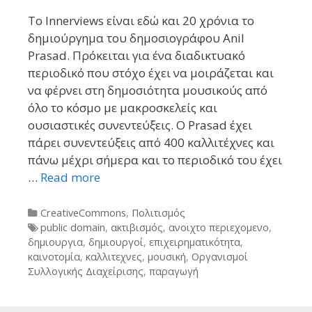
To Innerviews είναι εδώ και 20 χρόνια το
δημιούργημα του δημοσιογράφου Anil
Prasad. Πρόκειται για ένα διαδικτυακό
περιοδικό που στόχο έχει να μοιράζεται και
να φέρνει στη δημοσιότητα μουσικούς από
όλο το κόσμο με μακροσκελείς και
ουσιαστικές συνεντεύξεις. Ο Prasad έχει
πάρει συνεντεύξεις από 400 καλλιτέχνες και
πάνω μέχρι σήμερα και το περιοδικό του έχει
…
Read more
Categories
CreativeCommons
,
Πολιτισμός
Tags
public domain
,
ακτιβισμός
,
ανοιχτο περιεχομενο
,
δημιουργια
,
δημιουργοί
,
επιχειρηματικότητα
,
καινοτομία
,
καλλιτεχνες
,
μουσική
,
Οργανισμοί
Συλλογικής Διαχείρισης
,
παραγωγή