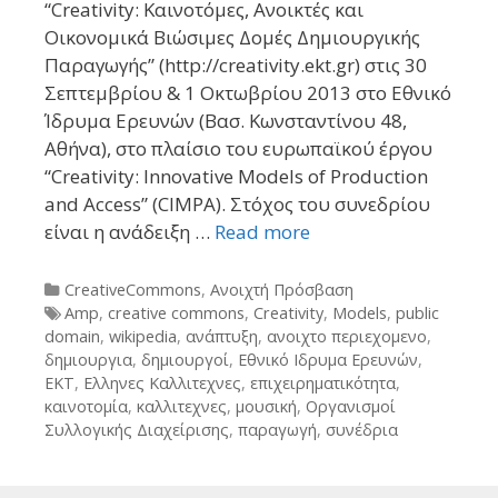
“Creativity: Καινοτόμες, Ανοικτές και
Οικονομικά Βιώσιμες Δομές Δημιουργικής
Παραγωγής” (http://creativity.ekt.gr) στις 30
Σεπτεμβρίου & 1 Οκτωβρίου 2013 στο Εθνικό
Ίδρυμα Ερευνών (Βασ. Κωνσταντίνου 48,
Αθήνα), στο πλαίσιο του ευρωπαϊκού έργου
“Creativity: Innovative Models of Production
and Access” (CIMPA). Στόχος του συνεδρίου
είναι η ανάδειξη …
Read more
Categories
CreativeCommons
,
Ανοιχτή Πρόσβαση
Tags
Amp
,
creative commons
,
Creativity
,
Models
,
public
domain
,
wikipedia
,
ανάπτυξη
,
ανοιχτο περιεχομενο
,
δημιουργια
,
δημιουργοί
,
Εθνικό Ιδρυμα Ερευνών
,
ΕΚΤ
,
Ελληνες Καλλιτεχνες
,
επιχειρηματικότητα
,
καινοτομία
,
καλλιτεχνες
,
μουσική
,
Οργανισμοί
Συλλογικής Διαχείρισης
,
παραγωγή
,
συνέδρια