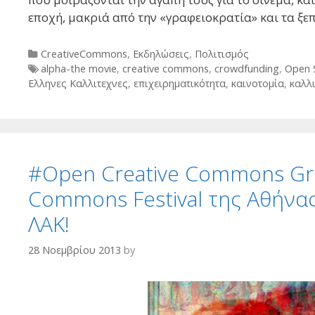
εποχή, μακριά από την «γραφειοκρατία» και τα ξ
Categories
CreativeCommons
,
Εκδηλώσεις
,
Πολιτισμός
Tags
alpha-the movie
,
creative commons
,
crowdfunding
,
Open 
Ελληνες Καλλιτεχνες
,
επιχειρηματικότητα
,
καινοτομία
,
καλλ
#Οpen Creative Commons Gr
Commons Festival της Αθήνας
ΛΑΚ!
28 Νοεμβρίου 2013
by