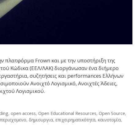
ην πλατφόρμα Frown και με την υποστήριξη της
χτού Κώδικα (ΕΕΛ/ΛΑΚ) διοργάνωσαν ένα διήμερο
εργαστήρια, συζητήσεις και performances Ελλήνων
σιμοποιούν Ανοιχτό Λογισμικό, Ανοιχτές Άδειες,
ιχτού Λογισμικού.
ding
,
open access
,
Open Educational Resources
,
Open Source
,
 περιεχομενο
,
δημιουργια
,
επιχειρηματικότητα
,
καινοτομία
,