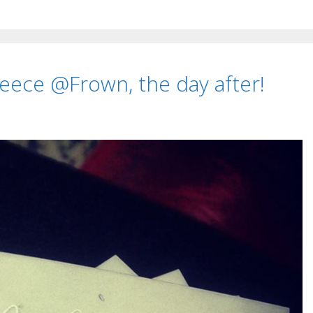
ece @Frown, the day after!