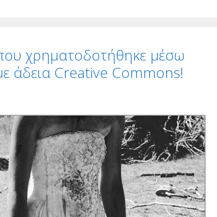
ία που χρηματοδοτήθηκε μέσω
 με άδεια Creative Commons!