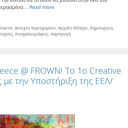
επερασμένα …
Read more
Source
,
ανοιχτο περιεχομενο
,
Αρχαίο Θέατρο
,
δημιουργια
,
ιτεχνες
,
Κινηματογράφος
,
παραγωγή
eece @ FROWN! Το 1ο Creative
 με την Υποστήριξη της ΕΕΛ/