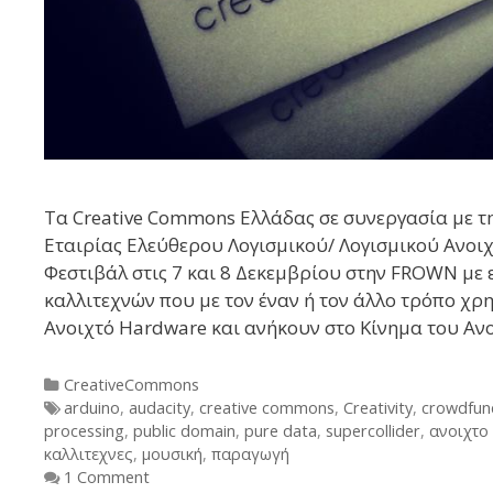
Τα Creative Commons Ελλάδας σε συνεργασία με τ
Eταιρίας Ελεύθερου Λογισμικού/ Λογισμικού Ανοι
Φεστιβάλ στις 7 και 8 Δεκεμβρίου στην FROWN με 
καλλιτεχνών που με τον έναν ή τον άλλο τρόπο χρη
Ανοιχτό Hardware και ανήκουν στο Κίνημα του Ανο
Categories
CreativeCommons
Tags
arduino
,
audacity
,
creative commons
,
Creativity
,
crowdfun
processing
,
public domain
,
pure data
,
supercollider
,
ανοιχτο
καλλιτεχνες
,
μουσική
,
παραγωγή
1 Comment