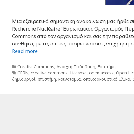
Μια εξαιρετικά σημαντική ανακοίνωση μας ήρθε σ
Recherche Nucléaire “Ευρωπαϊκός Οργανισμός Πυρ
Commons από τον οργανισμό και σας την παραθέτου
συνθήκες με τις οποίες μπορεί κάποιος να χρησιμ
Read more
Categories
CreativeCommons
,
Ανοιχτή Πρόσβαση
,
Επιστήμη
Tags
CERN
,
creative commons
,
Licesnse
,
open access
,
Open LIc
δημιουργοί
,
επιστήμη
,
καινοτομία
,
οπτικοακουστικό υλικό
,