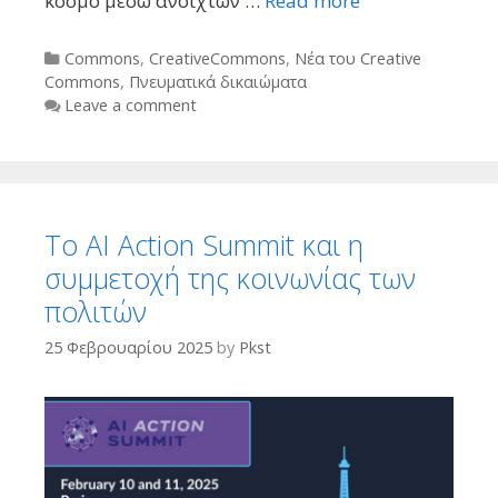
κόσμο μέσω ανοιχτών …
Read more
Categories
Commons
,
CreativeCommons
,
Νέα του Creative
Commons
,
Πνευματικά δικαιώματα
Leave a comment
To AI Action Summit και η
συμμετοχή της κοινωνίας των
πολιτών
25 Φεβρουαρίου 2025
by
Pkst