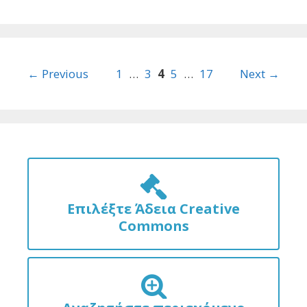
Post
← Previous
1
…
3
4
5
…
17
Next →
navigation
Επιλέξτε Άδεια Creative
Commons